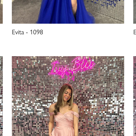
Evita - 1098
E