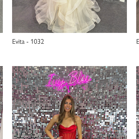
Evita - 1032
E