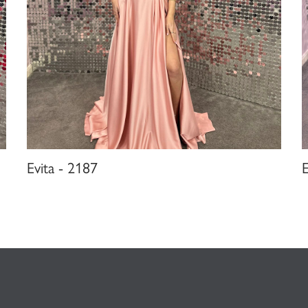
Evita - 2187
E