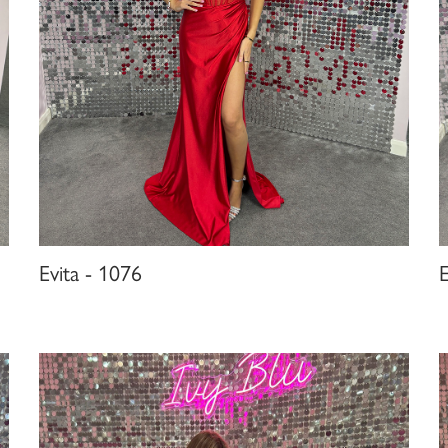
Evita - 1076
E